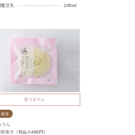
調整豆乳
100ml
花つるりん
温発送
るりん
円税抜き（税込み486円）