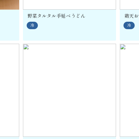
野菜タルタル手延べうどん
鶏天お
冷
冷