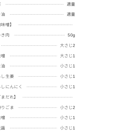
菜
適量
ー油
適量
肉味噌】
ひき肉
50g
大さじ2
味噌
大さじ1
ま油
小さじ1
ろし生姜
小さじ1
ろしにんにく
小さじ1
ごまだれ】
練りごま
小さじ2
味噌
小さじ1
板醤
小さじ1