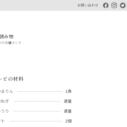
お問い合わせ
読み物
わりの麺づくり
シピの材料
つるりん
1食
髪ねぎ
適量
ゅうり
適量
マト
2個