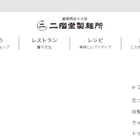
介
レストラン
レシピ
ョップ
麺や文左
美味しいアイディア
こだ
レ
花
白
き
ト