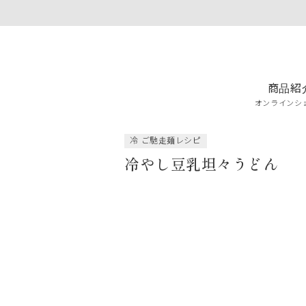
商品紹
オンラインシ
冷 ご馳走麺レシピ
冷やし豆乳坦々うどん