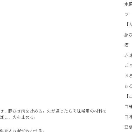
水
ラ
【
豚
酒
赤
ご
お
お
【
白
き、豚ひき肉を炒める。火が通ったら肉味噌用の材料を
白
ばし、火を止める。
豆
料を入れ混ぜ合わせる。