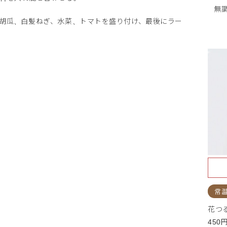
無
胡瓜、白髪ねぎ、水菜、トマトを盛り付け、最後にラー
常
花つ
450