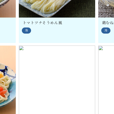
トマトツナそうめん風
鶏むね
冷
冷