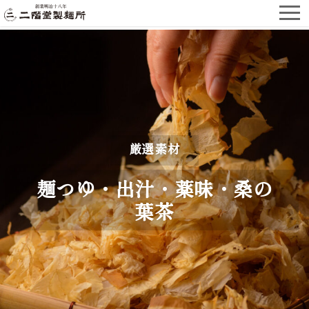
厳選素材
麺つゆ・出汁・薬味・桑の
葉茶