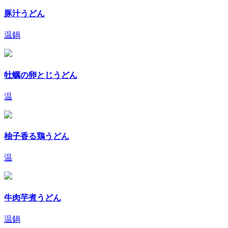
豚汁うどん
温
鍋
牡蠣の卵とじうどん
温
柚子香る鶏うどん
温
牛肉芋煮うどん
温
鍋