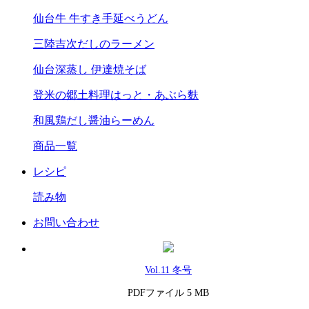
仙台牛 牛すき手延べうどん
三陸吉次だしのラーメン
仙台深蒸し 伊達焼そば
登米の郷土料理はっと・あぶら麩
和風鶏だし醤油らーめん
商品一覧
レシピ
読み物
お問い合わせ
Vol.11 冬号
PDFファイル 5 MB