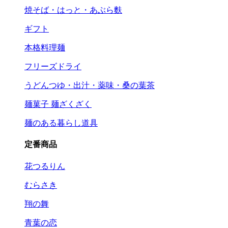
焼そば・はっと・あぶら麩
ギフト
本格料理麺
フリーズドライ
うどんつゆ・出汁・薬味・桑の葉茶
麺菓子 麺ざくざく
麺のある暮らし道具
定番商品
花つるりん
むらさき
翔の舞
青葉の恋