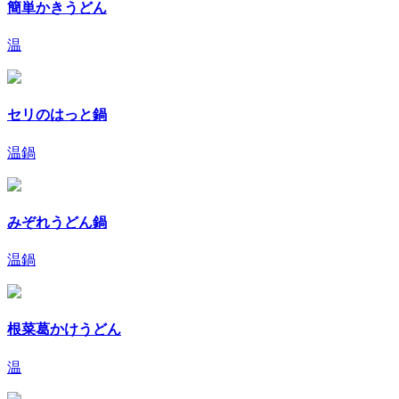
簡単かきうどん
温
セリのはっと鍋
温
鍋
みぞれうどん鍋
温
鍋
根菜葛かけうどん
温