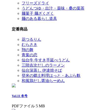
フリーズドライ
うどんつゆ・出汁・薬味・桑の葉茶
麺菓子 麺ざくざく
麺のある暮らし道具
定番商品
花つるりん
むらさき
翔の舞
青葉の恋
仙台牛 牛すき手延べうどん
三陸吉次だしのラーメン
仙台深蒸し 伊達焼そば
登米の郷土料理はっと・あぶら麩
和風鶏だし醤油らーめん
Vol.11 冬号
PDFファイル 5 MB