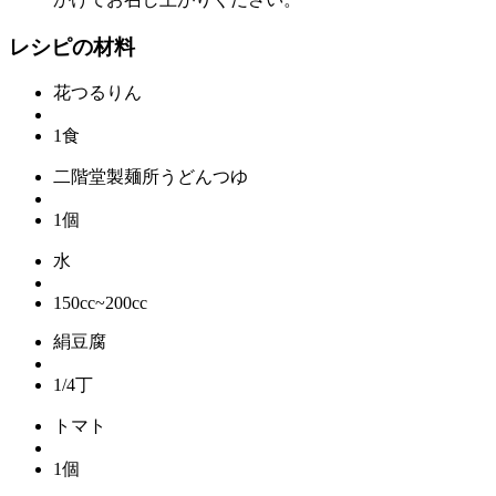
レシピの材料
花つるりん
1食
二階堂製麺所うどんつゆ
1個
水
150cc~200cc
絹豆腐
1/4丁
トマト
1個