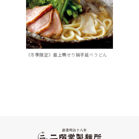
《冬季限定》最上鴨せり鍋手延べうどん