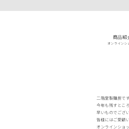
商品紹
オンラインシ
二階堂製麺所で
今年も残すとこ
早いものでござ
皆様にはご愛顧
オンラインショ