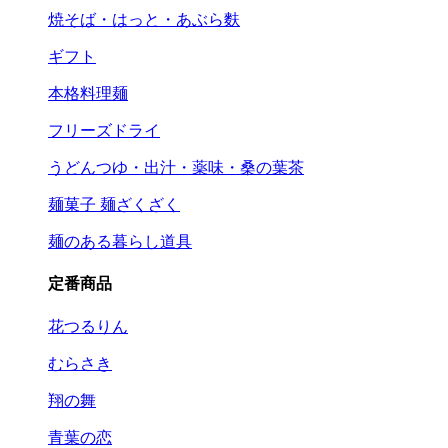
焼そば・はっと・あぶら麩
ギフト
本格料理麺
フリーズドライ
うどんつゆ・出汁・薬味・桑の葉茶
麺菓子 麺ざくざく
麺のある暮らし道具
定番商品
花つるりん
むらさき
翔の舞
青葉の恋