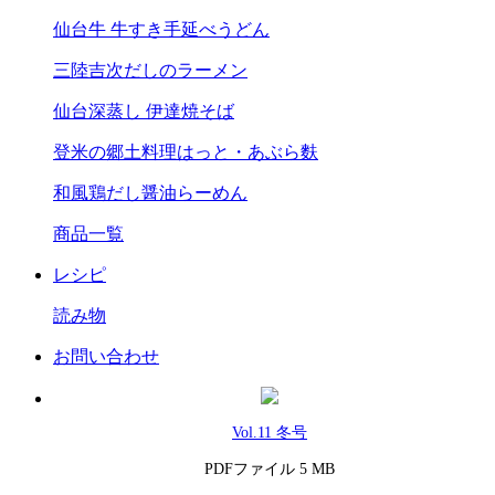
仙台牛 牛すき手延べうどん
三陸吉次だしのラーメン
仙台深蒸し 伊達焼そば
登米の郷土料理はっと・あぶら麩
和風鶏だし醤油らーめん
商品一覧
レシピ
読み物
お問い合わせ
Vol.11 冬号
PDFファイル 5 MB