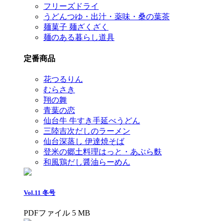
フリーズドライ
うどんつゆ・出汁・薬味・桑の葉茶
麺菓子 麺ざくざく
麺のある暮らし道具
定番商品
花つるりん
むらさき
翔の舞
青葉の恋
仙台牛 牛すき手延べうどん
三陸吉次だしのラーメン
仙台深蒸し 伊達焼そば
登米の郷土料理はっと・あぶら麩
和風鶏だし醤油らーめん
Vol.11 冬号
PDFファイル 5 MB