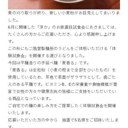
麦の刈り取りが終り、新しい小麦粉がお目見えしてまいりま
した。
6月に開催した「涼か」のお披露目試食会におきましては、
たくさんの方からご応募いただき、心より感謝申し上げま
す。
この秋にも二階堂製麺所のうどんをご体感いただける「体
験試食会」を開催する運びとなりました。
今回は平麺造りの手延べ麺「麦香る」です。
「麦香る」は全粒粉（小麦の殻まで全部をひいたもの）を
使用しているため、茶色で表面がザラザラとして、歯ごた
えのある平麺です。ビタミンB、Eの栄養素や食物繊維が豊
富で女性の方々や健康志向の皆様にご支持をいただいてい
る商品となっています。
ご自宅での麺の楽しみ方をご提案したく体験試食会を開催
いたします。
応募いただいた方の中から 抽選で5名様をご招待いたしま
す。