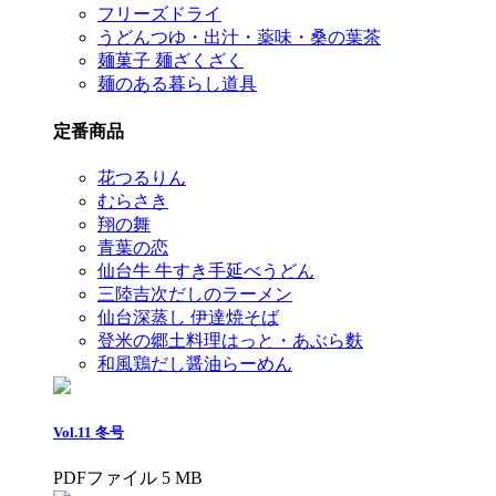
フリーズドライ
うどんつゆ・出汁・薬味・桑の葉茶
麺菓子 麺ざくざく
麺のある暮らし道具
定番商品
花つるりん
むらさき
翔の舞
青葉の恋
仙台牛 牛すき手延べうどん
三陸吉次だしのラーメン
仙台深蒸し 伊達焼そば
登米の郷土料理はっと・あぶら麩
和風鶏だし醤油らーめん
Vol.11 冬号
PDFファイル 5 MB