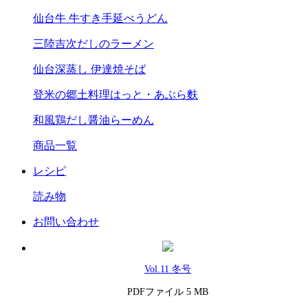
仙台牛 牛すき手延べうどん
三陸吉次だしのラーメン
仙台深蒸し 伊達焼そば
登米の郷土料理はっと・あぶら麩
和風鶏だし醤油らーめん
商品一覧
レシピ
読み物
お問い合わせ
Vol.11 冬号
PDFファイル 5 MB