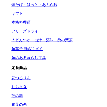
焼そば・はっと・あぶら麩
ギフト
本格料理麺
フリーズドライ
うどんつゆ・出汁・薬味・桑の葉茶
麺菓子 麺ざくざく
麺のある暮らし道具
定番商品
花つるりん
むらさき
翔の舞
青葉の恋