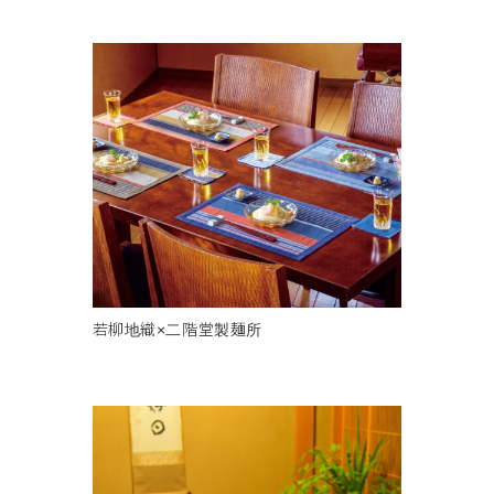
若柳地織×二階堂製麺所