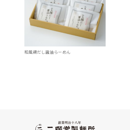
和風鶏だし醤油らーめん